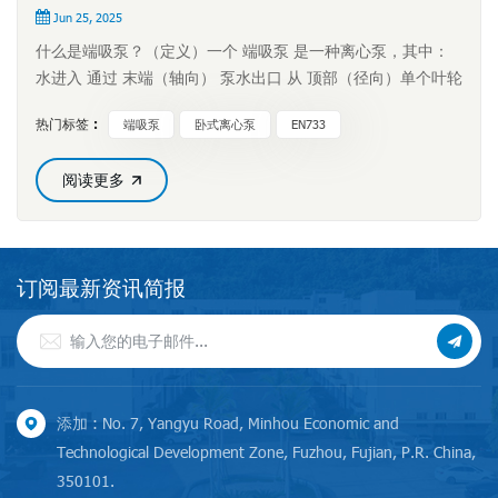
Jun 25, 2025
什么是端吸泵？（定义）一个 端吸泵 是一种离心泵，其中：
水进入 通过 末端（轴向） 泵水出口 从 顶部（径向）单个叶轮
产生离心力来推动液体它被称为 “末端吸力” 因为吸入喷嘴位于
热门标签 :
端吸泵
卧式离心泵
EN733
泵壳的“末端”。端吸泵主要有两种标准：EN733（DIN
24255） — 常见于欧洲、中东、亚洲ISO2858 — 广泛用于工
阅读更多
业和化学过程端吸泵的工作原理是什么？1. 液体通过吸入口进
入水泵在使用前必须注满液体或进行注油。2. 叶轮旋转离心力
将液体向外推。3. 蜗壳内压力积聚蜗壳将速度转化为压力。4.
水从排放口流出然后，这种加压液体被送入管道系统。端吸泵
订阅最新资讯简报
的主要组成部分泵壳（蜗壳）叶轮轴和轴承组件机械密封或填
料密封后拉出单元 （适用于采用这种结构的泵）电机/联轴器/
底板为什么端吸泵被广泛使用端吸泵之所以受欢迎，是因为它
们具有以下优点：✔ 安装简便水平式设计，便于管道对齐。✔
性价比高与其他类型的泵相比，端吸泵成本更低，维护更方
添加 : No. 7, Yangyu Road, Minhou Economic and
便。✔ 多才多艺的适用于清水和工业液体。✔ 易于...
Technological Development Zone, Fuzhou, Fujian, P.R. China,
350101.